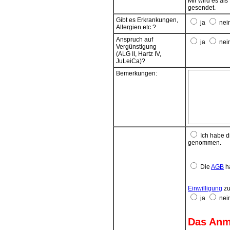
Mir wird es al
Das SEPA-Lasts
gesendet.
Anmeldung.
Gibt es Erkrankungen,
ja
nei
Wenn das Konto
Allergien etc.?
seitens des ko
Anspruch auf
Einlösung. Tei
ja
nei
Vergünstigung
vorgenommen
(ALG II, Hartz IV,
Kosten aus mög
JuLeiCa)?
Zahlungspflic
Beitragsfällig
Bemerkungen:
Ich habe d
genommen.
Die
AGB
ha
Einwilligung
zu
ja
nei
Das Anme