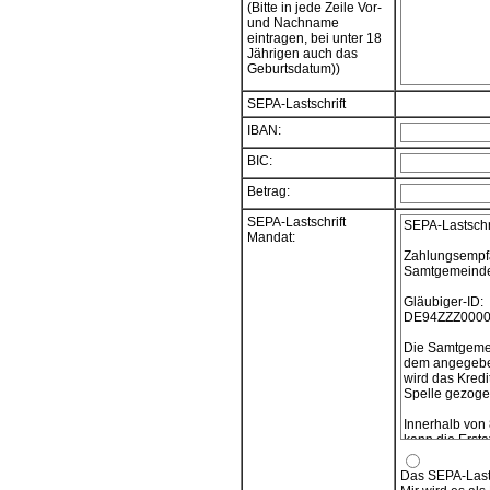
(Bitte in jede Zeile Vor-
und Nachname
eintragen, bei unter 18
Jährigen auch das
Geburtsdatum))
SEPA-Lastschrift
IBAN:
BIC:
Betrag:
SEPA-Lastschrift
SEPA-Lastschr
Mandat:
Zahlungsempf
Samtgemeinde 
Gläubiger-ID:
DE94ZZZ0000
Die Samtgemei
dem angegeben
wird das Kredi
Spelle gezogen
Innerhalb von
kann die Ersta
verlangt werde
vereinbarten 
Das SEPA-Lasts