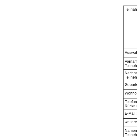
Teilna
Auswah
Vornam
Teilne
Nachn
Teilne
Geburt
Wohnor
Telefon 
Rückruf 
E-Mail:
weitere
Namen 
Teilne