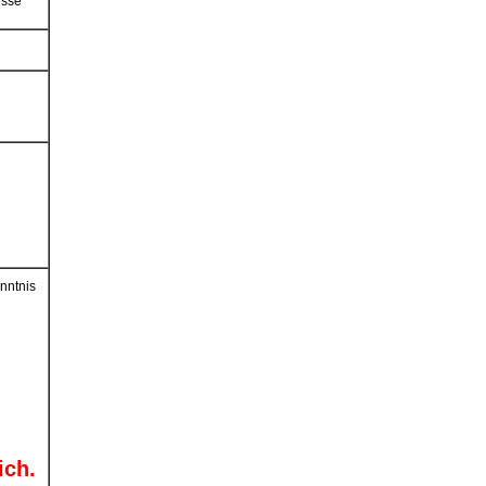
esse
eht
ur
t
nntnis
ich.