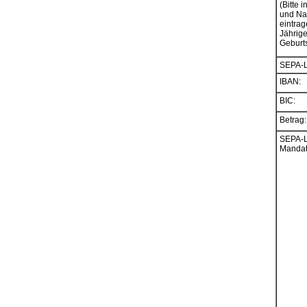
(Bitte i
und N
eintrag
Jährig
Geburt
SEPA-La
IBAN:
BIC:
Betrag:
SEPA-La
Mandat