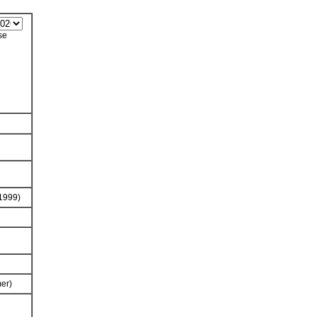
se
1999)
er)