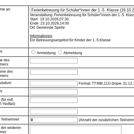
hme an:
Veranstaltung: Ferienbetreuung für Schüler*innen der 1.-5. Klas
Start: 19.10.2026,07:30
Ende: 23.10.2026,14:00
Ort: Gemeinde Spelle
Informationen
Ein Betreuungsangebot für Kinder der 1.-5.Klasse
l:
Anmeldung
Abmeldung
e des
hmers:
ame des
hmers:
sdatum:
Format: TT.MM.JJJJ (bspw. 31.12.
t:
(für evtl.
/ Notfall):
 Teilnehmer:
(Anzahl der zusätzlichen Teilnehm
der weiteren
hmer: