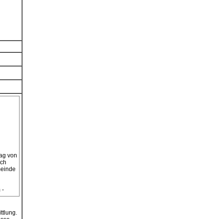
ag von
ich
meinde
 -
ttlung.