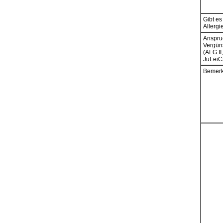
Gibt e
Allergi
Anspru
Vergün
(ALG II,
JuLeiC
Bemerk