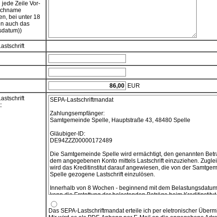
n jede Zeile Vor-
achname
en, bei unter 18
en auch das
sdatum))
stschrift
EUR
stschrift
SEPA-Lastschriftmandat
:
Zahlungsempfänger:
Samtgemeinde Spelle, Hauptstraße 43, 48480 Spelle
Gläubiger-ID:
DE94ZZZ00000172489
Die Samtgemeinde Spelle wird ermächtigt, den genannten Betr
dem angegebenen Konto mittels Lastschrift einzuziehen. Zugle
wird das Kreditinstitut darauf angewiesen, die von der Samtge
Spelle gezogene Lastschrift einzulösen.
Innerhalb von 8 Wochen - beginnend mit dem Belastungsdatum
kann die Erstattung der belastenden Beträge beim Kreditinstitut
verlangt werden. Es gelten dabei die mit dem Kreditinstitut
vereinbarten Bedingungen.
Das SEPA-Lastschriftmandat erteile ich per eletronischer Übermi