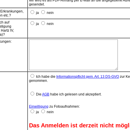
Mir wird es als PDF-Anhang per E-Mail an die angegebene Adr
Das SEPA-Lastschriftmandat gilt einmalig für diese Teilnahme-
gesendet.
Anmeldung.
s Erkrankungen,
ja
nein
Wenn das Konto die erforderliche Deckung nicht aufweist, best
en etc.?
seitens des kontoführenden Kreditinstituts keine Verpflichtung z
ch auf
Einlösung. Teileinlösungen werden im Lastschriftverfahren nich
ja
nein
stigung
vorgenommen.
 Hartz IV,
Kosten aus möglichen Rücklastschriften tragen die
a)?
Zahlungspflichtigen. Diese Kosten werden bei der nächsten
Beitragsfälligkeit mit eingezogen.
ungen:
Ich habe die
Informationspflicht gem. Art. 13 DS-GVO
zur Ke
genommen.
Die
AGB
habe ich gelesen und akzeptiert.
Einwilligung
zu Fotoaufnahmen:
ja
nein
Das Anmelden ist derzeit nicht mögl