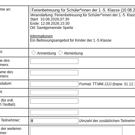
hme an:
Veranstaltung: Ferienbetreuung für Schüler*innen der 1.-5. Klas
Start: 10.08.2026,07:30
Ende: 12.08.2026,15:30
Ort: Samtgemeinde Spelle
Informationen
Ein Betreuungsangebot für Kinder der 1.-5.Klasse
l:
Anmeldung
Abmeldung
e des
hmers:
ame des
hmers:
sdatum:
Format: TT.MM.JJJJ (bspw. 31.12.
t:
(für evtl.
/ Notfall):
 Teilnehmer:
(Anzahl der zusätzlichen Teilnehm
der weiteren
hmer: