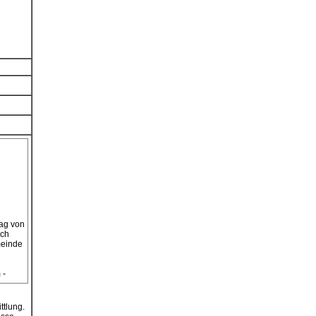
ag von
ich
meinde
 -
ttlung.