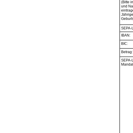
(Bitte i
und N
eintrag
Jährig
Geburt
SEPA-La
IBAN:
BIC:
Betrag:
SEPA-La
Mandat