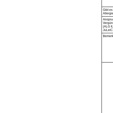
Gibt e
Allergi
Anspru
Vergün
(ALG II,
JuLeiC
Bemerk