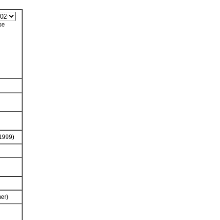
se
1999)
er)