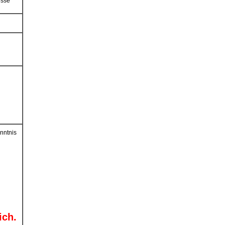
esse
eht
ur
t
nntnis
ich.