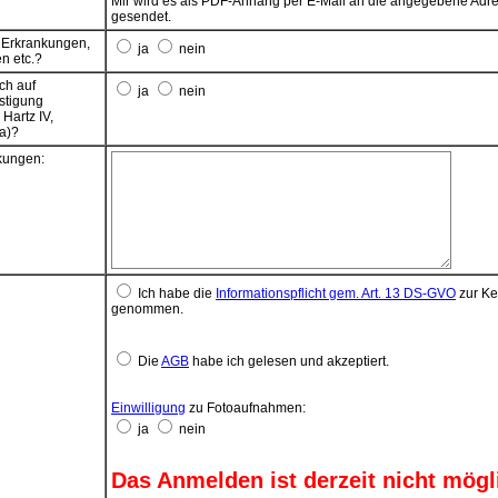
Mir wird es als PDF-Anhang per E-Mail an die angegebene Adr
Das SEPA-Lastschriftmandat gilt einmalig für diese Teilnahme-
gesendet.
Anmeldung.
s Erkrankungen,
ja
nein
Wenn das Konto die erforderliche Deckung nicht aufweist, best
en etc.?
seitens des kontoführenden Kreditinstituts keine Verpflichtung z
ch auf
Einlösung. Teileinlösungen werden im Lastschriftverfahren nich
ja
nein
stigung
vorgenommen.
 Hartz IV,
Kosten aus möglichen Rücklastschriften tragen die
a)?
Zahlungspflichtigen. Diese Kosten werden bei der nächsten
Beitragsfälligkeit mit eingezogen.
ungen:
Ich habe die
Informationspflicht gem. Art. 13 DS-GVO
zur Ke
genommen.
Die
AGB
habe ich gelesen und akzeptiert.
Einwilligung
zu Fotoaufnahmen:
ja
nein
Das Anmelden ist derzeit nicht mögl