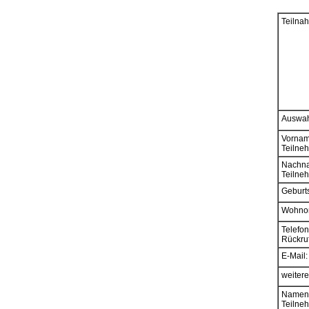
Teilna
Auswah
Vornam
Teilne
Nachn
Teilne
Geburt
Wohnor
Telefon 
Rückruf 
E-Mail:
weitere
Namen 
Teilne