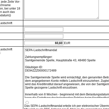
n jede Zeile Vor-
achname
en, bei unter 18
en auch das
sdatum))
stschrift
EUR
stschrift
SEPA-Lastschriftmandat
:
Zahlungsempfänger:
Samtgemeinde Spelle, Hauptstraße 43, 48480 Spelle
Gläubiger-ID:
DE94ZZZ00000172489
Die Samtgemeinde Spelle wird ermächtigt, den genannten Betr
dem angegebenen Konto mittels Lastschrift einzuziehen. Zugle
wird das Kreditinstitut darauf angewiesen, die von der Samtge
Spelle gezogene Lastschrift einzulösen.
Innerhalb von 8 Wochen - beginnend mit dem Belastungsdatum
kann die Erstattung der belastenden Beträge beim Kreditinstitut
verlangt werden. Es gelten dabei die mit dem Kreditinstitut
vereinbarten Bedingungen.
Das SEPA-Lastschriftmandat erteile ich per eletronischer Übermi