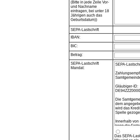
(Bitte in jede Zeile Vor-
und Nachname
eintragen, bei unter 18
Jährigen auch das
Geburtsdatum))
SEPA-Lastschrift
IBAN:
BIC:
Betrag:
SEPA-Lastschrift
SEPA-Lastschr
Mandat:
Zahlungsempf
Samtgemeinde 
Gläubiger-ID:
DE94ZZZ0000
Die Samtgemei
dem angegeben
wird das Kredi
Spelle gezogen
Innerhalb von
kann die Ersta
verlangt werde
vereinbarten 
Das SEPA-Lasts