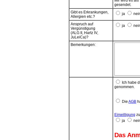
Mir wird es al
Das SEPA-Lasts
gesendet.
Anmeldung.
Gibt es Erkrankungen,
ja
nei
Wenn das Konto
Allergien etc.?
seitens des ko
Anspruch auf
Einlösung. Tei
ja
nei
Vergünstigung
vorgenommen
(ALG II, Hartz IV,
Kosten aus mög
JuLeiCa)?
Zahlungspflic
Beitragsfällig
Bemerkungen:
Ich habe d
genommen.
Die
AGB
ha
Einwilligung
zu
ja
nei
Das Anme