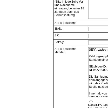
(Bitte in jede Zeile Vor-
und Nachname
eintragen, bei unter 18
Jährigen auch das
Geburtsdatum))
SEPA-Lastschrift
IBAN:
BIC:
Betrag:
SEPA-Lastschrift
SEPA-Lastschr
Mandat:
Zahlungsempf
Samtgemeinde 
Gläubiger-ID:
DE94ZZZ0000
Die Samtgemei
dem angegeben
wird das Kredi
Spelle gezogen
Innerhalb von
kann die Ersta
verlangt werde
vereinbarten 
Das SEPA-Lasts