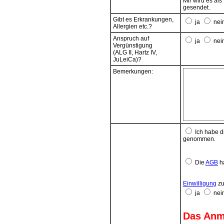
Mir wird es al
Das SEPA-Lasts
gesendet.
Anmeldung.
Gibt es Erkrankungen,
ja
nei
Wenn das Konto
Allergien etc.?
seitens des ko
Anspruch auf
Einlösung. Tei
ja
nei
Vergünstigung
vorgenommen
(ALG II, Hartz IV,
Kosten aus mög
JuLeiCa)?
Zahlungspflic
Beitragsfällig
Bemerkungen:
Ich habe d
genommen.
Die
AGB
ha
Einwilligung
zu
ja
nei
Das Anme