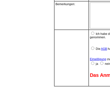
seitens des ko
Bemerkungen:
Einlösung. Tei
vorgenommen
Kosten aus mög
Zahlungspflic
Beitragsfällig
Ich habe d
genommen.
Die
AGB
ha
Einwilligung
zu
ja
nei
Das Anme