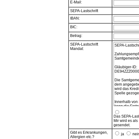
E-Mail:
SEPA-Lastschrift
IBAN:
BIC:
Betrag:
SEPA-Lastschrift
SEPA-Lastschr
Mandat:
Zahlungsempf
Samtgemeinde 
Gläubiger-ID:
DE94ZZZ0000
Die Samtgemei
dem angegeben
wird das Kredi
Spelle gezogen
Innerhalb von
kann die Ersta
verlangt werde
vereinbarten 
Das SEPA-Lasts
Mir wird es al
Das SEPA-Lasts
gesendet.
Anmeldung.
Gibt es Erkrankungen,
ja
nei
Wenn das Konto
Allergien etc.?