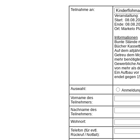
Teilnahme an:
Veranstaltung:
Start: 08.08.2
Ende: 08.08.2
Ort: Markelo P
Informationen
Bunte Stände mi
Bücher Kassett
Auf dem alljähr
Getreu dem Mot
mehr benötigte
Gewerbliche A
von mehr als d
Ein Aufbau vor
endet gegen 15
Auswahl:
Anmeldun
Vorname des
Teilnehmers:
Nachname des
Teilnehmers:
Wohnort:
Telefon (für evtl.
Rückruf / Notfall):