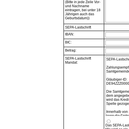
(Bitte in jede Zeile Vor-
und Nachname
eintragen, bei unter 18
Jährigen auch das
Geburtsdatum))
SEPA-Lastschrift
IBAN:
BIC:
Betrag:
SEPA-Lastschrift
SEPA-Lastschr
Mandat:
Zahlungsempf
Samtgemeinde 
Gläubiger-ID:
DE94ZZZ0000
Die Samtgemei
dem angegeben
wird das Kredi
Spelle gezogen
Innerhalb von
kann die Ersta
verlangt werde
vereinbarten 
Das SEPA-Lasts