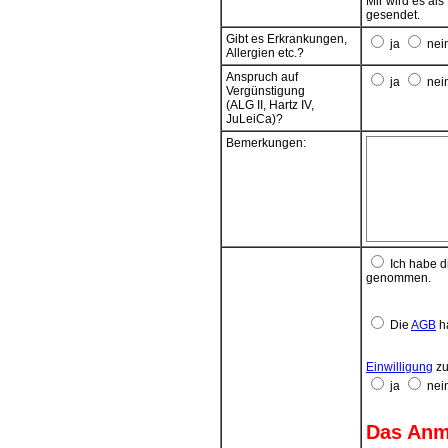
Mir wird es al
Das SEPA-Lasts
gesendet.
Anmeldung.
Gibt es Erkrankungen,
ja
nei
Wenn das Konto
Allergien etc.?
seitens des ko
Anspruch auf
Einlösung. Tei
ja
nei
Vergünstigung
vorgenommen
(ALG II, Hartz IV,
Kosten aus mög
JuLeiCa)?
Zahlungspflic
Beitragsfällig
Bemerkungen:
Ich habe d
genommen.
Die
AGB
ha
Einwilligung
zu
ja
nei
Das Anme